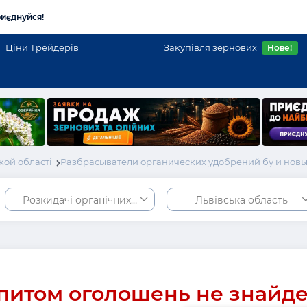
иєднуйся!
Ціни Трейдерів
Закупівля зернових
Нове!
кой області
Разбрасыватели органических удобрений бу и новы
Розкидачі органічних добрив
Львівська область
питом оголошень не знайд