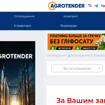
Пр
Оголошення
Компанії
Елеватори
Форварди
Оголошення
Оголошення в Львовс
Всі оголошення
За Вашим за