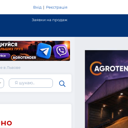
Вхід
|
Реєстрація
Заявки на продаж
е в Львове
ено