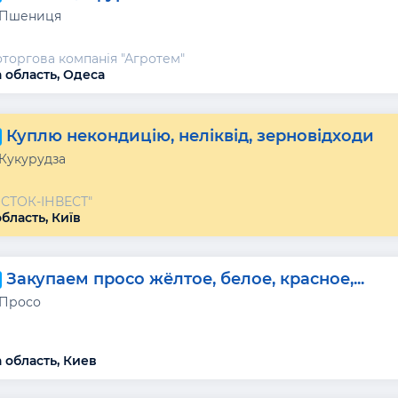
 Пшениця
торгова компанія "Агротем"
 область, Одеса
Куплю некондицію, неліквід, зерновідходи
 Кукурудза
ОСТОК-ІНВЕСТ"
бласть, Київ
Закупаем просо жёлтое, белое, красное,...
 Просо
 область, Киев