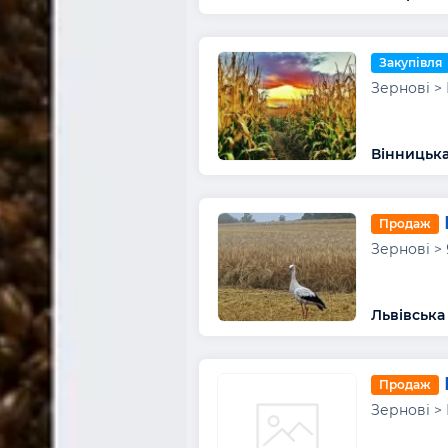
Закупівля
Зернові >
Вінницька
Продаж
Зернові >
Львівська
Продаж
Зернові >