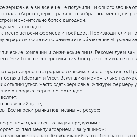
е зерновые, а вы все еще не получили ни одного звонка о
портале «Агротендер». Правильно выбранное место для ра
строй и значительно более выгодной.
 культуры выгодно
к, а место встречи фермера и трейдера. Производители и т
му аграриям достаточно разместить объявление «Продам зе
идические компании и физические лица. Рекомендуем вам 
цена. Чем больше конкретики, тем быстрее откликнется по
ет сдать зерно на агрорынок максимально оперативно. Пр
ат-ботах в Telegram и Viber. Закупщики моментально получ
них откликнуться. Часто сдать зерновые культуры фермеру у
ение о продаже зерна в Агротендер
воляет:
о по лучшей цене;
ы. Все игроки рынка подписаны на ресурс;
по регионам, каталог по видам продукции);
скоряет контакт между аграрием и закупщиком;
ватель может сделать 10 публикаций за раз бесплатно, пл