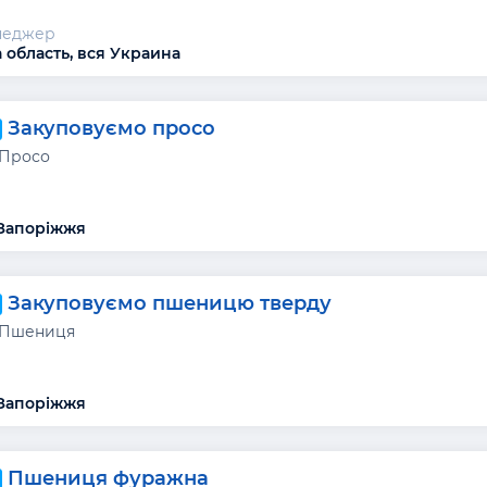
неджер
 область, вся Украина
Закуповуємо просо
 Просо
 Запоріжжя
Закуповуємо пшеницю тверду
 Пшениця
 Запоріжжя
Пшениця фуражна