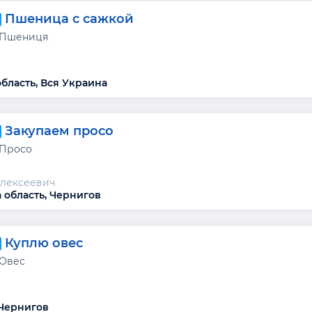
Пшеница с сажкой
 Пшениця
область, Вся Украина
Закупаем просо
 Просо
Алексеевич
 область, Чернигов
Куплю овес
 Овес
 Чернигов