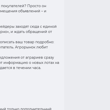
т покупателей? Просто он
змещения объявлений – и
рейдеры заходят сюда с единой
рно», и ждать обращений от
описать ваш товар подробно:
купатель. Агрорынок любит
едложения от аграриев сразу
ают информацию о новых лотах на
дается в течении часа.
атный только дополнительный