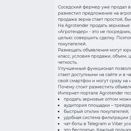
Соседский фермер уже продал вс
разместил предложение на агро
продажа зерна стает простой, бы
На Agrotender продать зерновые
«Агротендер» - это не посредни
целью: совершить сделку. Поэто
покупателей.
Размещать объявления могут юр
класс, условия продажи, объем, 
четкость.
Улучшенный функционал позволя
стают доступными на сайте и в ч
свой смартфон и могут сразу на 
Почему стоит разместить объявл
Интернет-портале Agrotender поз
продать зерновые оптом можн
аудитория площадки – трейдер
быстрый отклик покупателей;
удобная система фильтрации (
чат-боты в Telegram и Viber у
это бесплатно. Каждый пользо