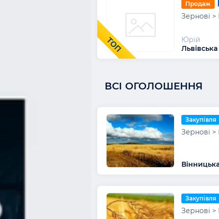
Продаж
Зернові >
Юрій
ТОП
Львівська
ВСІ ОГОЛОШЕННЯ
Закупівля
Зернові >
Вінницька
Закупівля
Зернові >