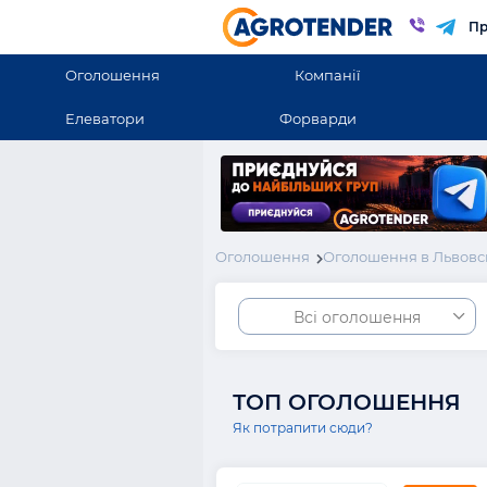
Пр
Оголошення
Компанії
Елеватори
Форварди
Оголошення
Оголошення в Львовс
Всі оголошення
ТОП ОГОЛОШЕННЯ
Як потрапити сюди?