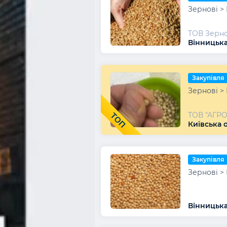
Зернові >
ТОВ Зерно
Вінницька
Закупівля
Зернові >
ТОВ "АГР
ТОП
Київська о
Закупівля
Зернові >
Вінницька