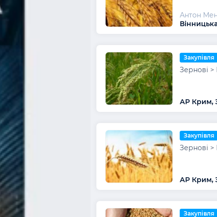
Антон Ме
Вінницька
Закупівля
Зернові >
АР Крим,
Закупівля
Зернові >
АР Крим,
Закупівля