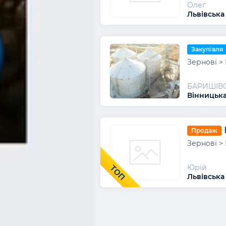
Олег
Львівська
Закупівля
Зернові >
БАРИШІВ
Вінницька
Продаж
Зернові >
Юрій
ТОП
Львівська