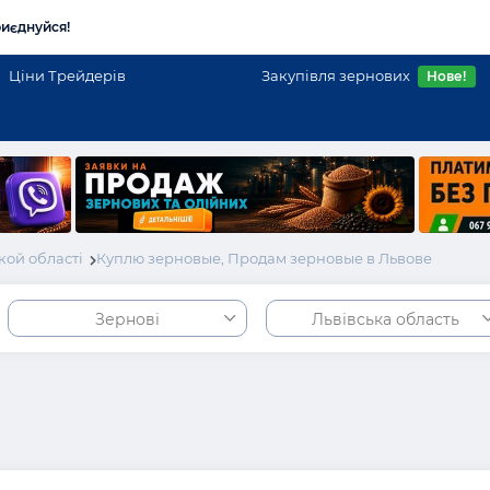
иєднуйся!
Ціни Трейдерів
Закупівля зернових
Нове!
кой області
Куплю зерновые, Продам зерновые в Львове
Зернові
Львівська область