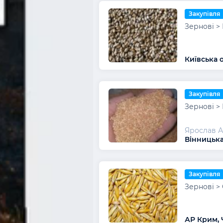
Закупівля
Зернові >
Київська 
Закупівля
Зернові >
Ярослав 
Вінницька
Закупівля
Зернові >
АР Крим,