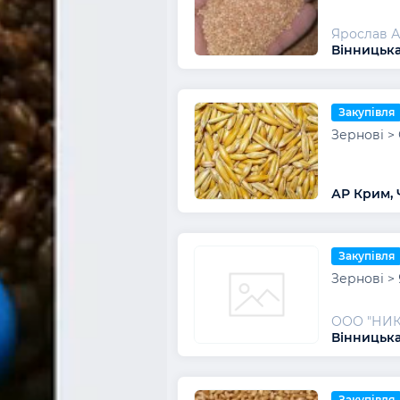
Ярослав 
Вінницька
Закупівля
Зернові >
АР Крим,
Закупівля
Зернові >
ООО "НИК
Вінницька
Закупівля