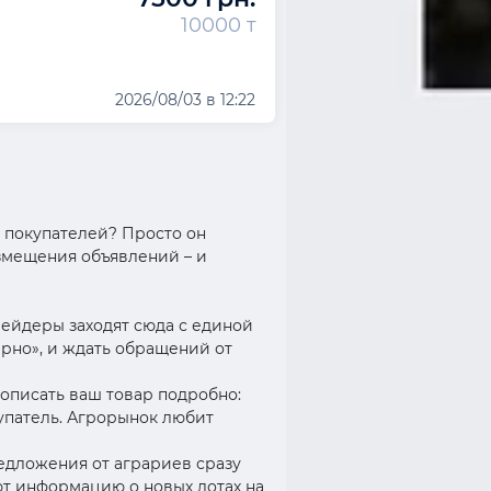
10000 т
2026/08/03 в 12:22
т покупателей? Просто он
змещения объявлений – и
рейдеры заходят сюда с единой
рно», и ждать обращений от
описать ваш товар подробно:
купатель. Агрорынок любит
едложения от аграриев сразу
ают информацию о новых лотах на