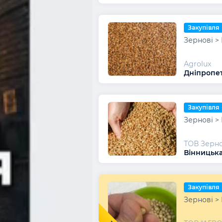
Закупівля
Зернові >
Agrolux
Дніпропет
Закупівля
Зернові >
ТОВ Зерно
Вінницька
Закупівля
Зернові >