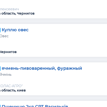
Алексеевич
 область, Чернигов
Куплю овес
 Овес
 Чернигов
ячмень-пивоваренный, фуражный
 Ячмінь
ОЛАС-АГРО"
 область, киев
Пшеницю 2кл СРТ Васильків