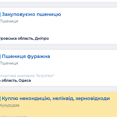
Закуповуємо пшеницю
 Пшениця
ровська область, Дніпро
Пшениця фуражна
 Пшениця
торгова компанія "Агротем"
 область, Одеса
Куплю некондицію, неліквід, зерновідходи
 Кукурудза