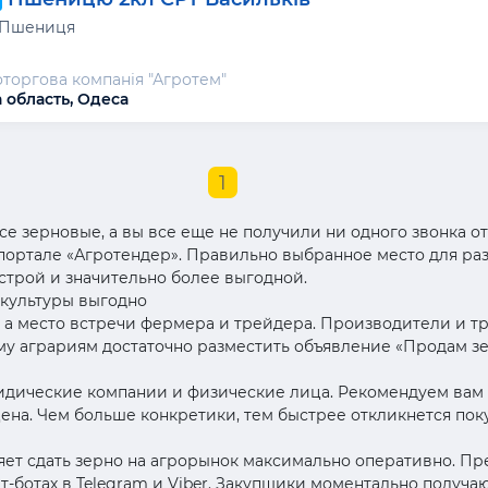
 Пшениця
торгова компанія "Агротем"
 область, Одеса
1
е зерновые, а вы все еще не получили ни одного звонка о
портале «Агротендер». Правильно выбранное место для ра
строй и значительно более выгодной.
 культуры выгодно
к, а место встречи фермера и трейдера. Производители и т
му аграриям достаточно разместить объявление «Продам зе
идические компании и физические лица. Рекомендуем вам 
цена. Чем больше конкретики, тем быстрее откликнется по
ет сдать зерно на агрорынок максимально оперативно. Пр
ат-ботах в Telegram и Viber. Закупщики моментально получ