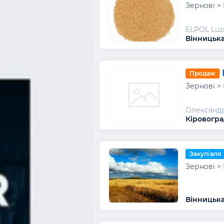
Зернові >
ELPOL Luz
Вінницька
Продаж
Зернові >
Олександ
Кіровогра
Закупівля
Зернові >
Вінницька