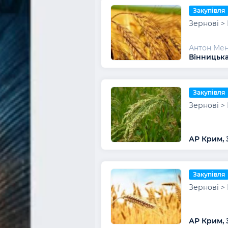
Закупівля
Зернові >
Антон Ме
Вінницька
Закупівля
Зернові >
АР Крим,
Закупівля
Зернові >
АР Крим,