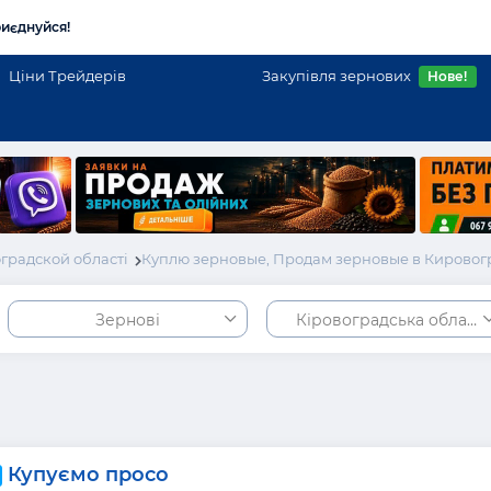
иєднуйся!
Ціни Трейдерів
Закупівля зернових
Нове!
градской області
Куплю зерновые, Продам зерновые в Кировог
Зернові
Кіровоградська област
Купуємо просо