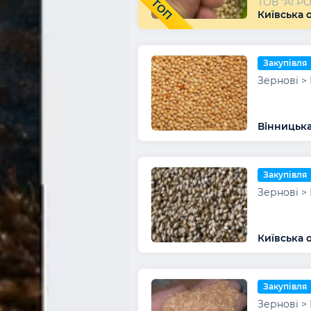
ТОВ "АГР
ТОП
Київська о
Закупівля
Зернові >
Вінницька
Закупівля
Зернові >
Київська 
Закупівля
Зернові >