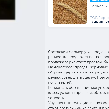
Зернові >
ТОВ Зерно
Вінницька
Соседский фермер уже продал вс
разместил предложение на агро
продажа зерна стает простой, бы
На Agrotender продать зерновые
«Агротендер» - это не посредни
целью: совершить сделку. Поэто
покупателей.
Размещать объявления могут юр
класс, условия продажи, объем, 
четкость.
Улучшенный функционал позволя
стают доступными на сайте и в ч