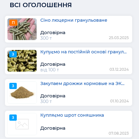
ВСІ ОГОЛОШЕННЯ
Сіно люцерни гранульоване
П
Договірна
300 т
25.03.2025
Купуємо на постійній основі гранул...
З
Договірна
від 100 т
03.12.2024
Закупаем дрожжи кормовые на ЭК...
З
Договірна
300 т
01.10.2024
Купляємо шрот соняшника
З
Договірна
07.08.2023