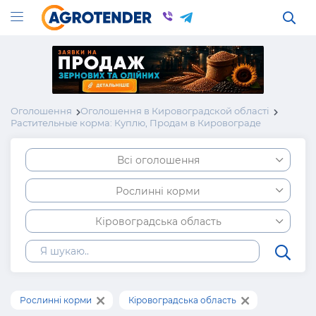
Оголошення
Оголошення в Кировоградской області
Растительные корма: Куплю, Продам в Кировограде
Всі оголошення
Рослинні корми
Кіровоградська область
Рослинні корми
Кіровоградська область