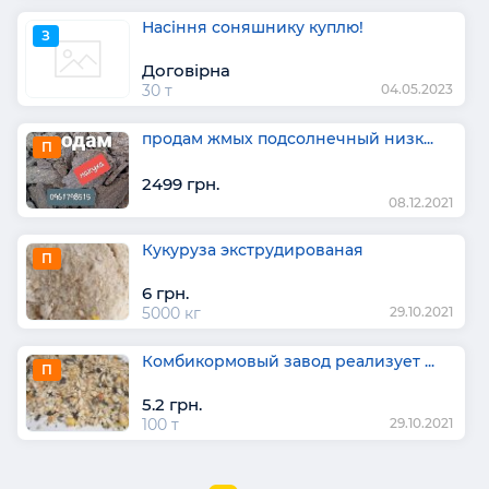
Насіння соняшнику куплю!
З
Договірна
30 т
04.05.2023
продам жмых подсолнечный низк...
П
2499 грн.
08.12.2021
Кукуруза экструдированая
П
6 грн.
5000 кг
29.10.2021
Комбикормовый завод реализует ...
П
5.2 грн.
100 т
29.10.2021