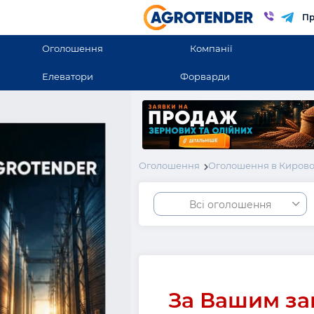
Пр
Оголошення
Компанії
Елеватори
Форварди
Оголошення
Оголошення в Кирово
Всі оголошення
За Вашим за