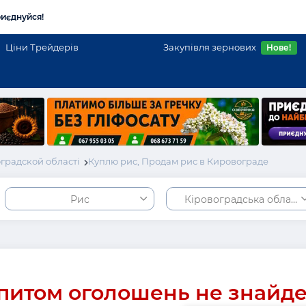
иєднуйся!
Ціни Трейдерів
Закупівля зернових
Нове!
градской області
Куплю рис, Продам рис в Кировограде
Рис
Кіровоградська област
питом оголошень не знайд