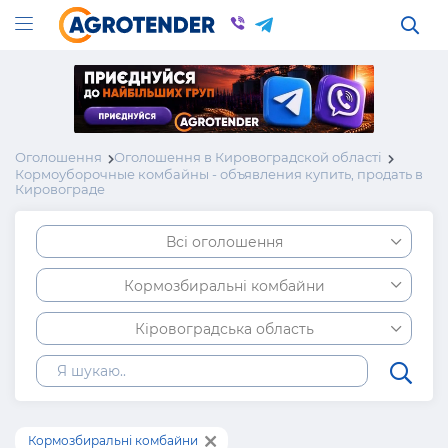
Оголошення
Оголошення в Кировоградской області
Кормоуборочные комбайны - объявления купить, продать в
Кировограде
Всі оголошення
Кормозбиральні комбайни
Кіровоградська область
Кормозбиральні комбайни