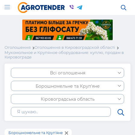
Оголошення
Оголошення в Кировоградской області
Мукомольное и Крупяное оборудование: куплю, продам в
Кировограде
Всі оголошення
Борошномельне та Круп'яне
Кіровоградська область
Борошномельне та Круп'яне