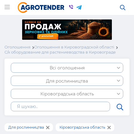
Оголошення
Оголошення в Кировоградской області
С/х оборудование для растениеводства в Кировограде
Всі оголошення
Для рослинництва
Кіровоградська область
Для рослинництва
Кіровоградська область