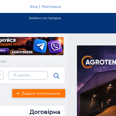
Вхід
|
Реєстрація
Заявки на продаж
раде
ь
Додати оголошення
Договірна