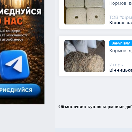
Кормові д
ТОВ "Фірм
Кіровогра
Закупівля
Кормові д
Игорь
Вінницька
Объявления: куплю кормовые доб