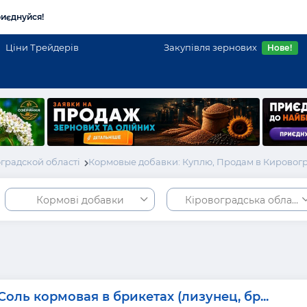
иєднуйся!
Ціни Трейдерів
Закупівля зернових
Нове!
градской області
Кормовые добавки: Куплю, Продам в Кировог
Кормові добавки
Кіровоградська област
Соль кормовая в брикетах (лизунец, бр...