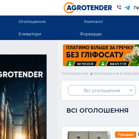
Пр
Оголошення
Компанії
Елеватори
Форварди
Оголошення
Оголошення в Кирово
Всі оголошення
ВСІ ОГОЛОШЕННЯ
Продаж