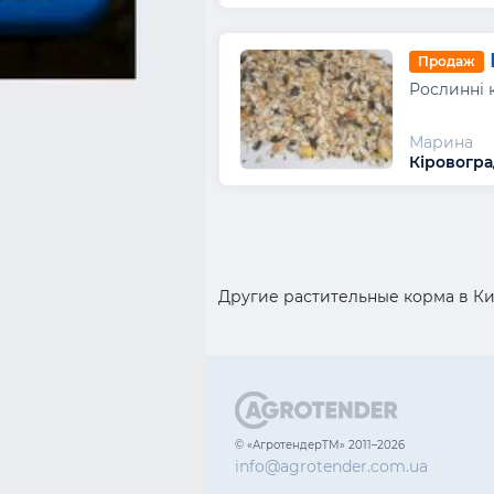
Продаж
Рослинні 
Марина
Кіровогра
Другие растительные корма в К
© «АгротендерTM» 2011–2026
info@agrotender.com.ua