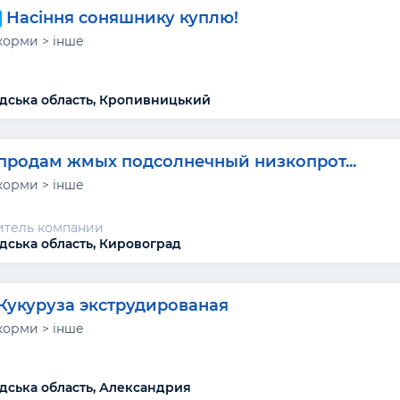
Насіння соняшнику куплю!
корми > інше
дська область, Кропивницький
продам жмых подсолнечный низкопрот...
корми > інше
итель компании
дська область, Кировоград
Кукуруза экструдированая
корми > інше
дська область, Александрия