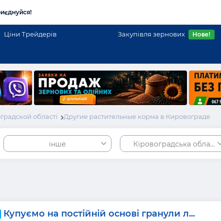
иєднуйся!
Ціни Трейдерів
Закупівля зернових
Нове!
градской області
Другие растительные корма в Кировограде
інше
Кіровоградська област
Купуємо на постійній основі гранули л...