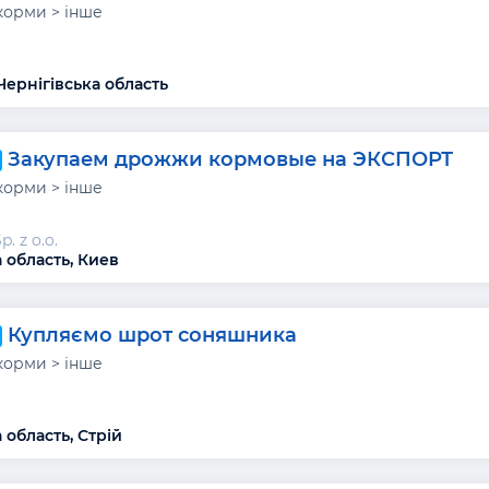
корми > інше
Чернігівська область
Закупаем дрожжи кормовые на ЭКСПОРТ
корми > інше
. z o.o.
 область, Киев
Купляємо шрот соняшника
корми > інше
 область, Стрій