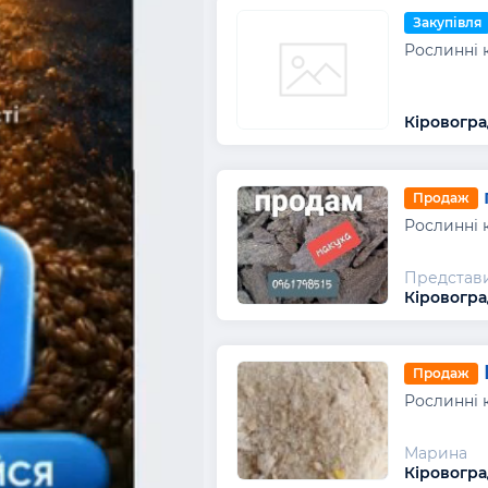
Закупівля
Рослинні 
Кіровогра
Продаж
Рослинні 
Представ
Кіровогра
Продаж
Рослинні 
Марина
Кіровогра