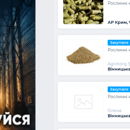
Рослинні 
АР Крим, 
Закупівля
Рослинні 
Agrotorg Sp
Вінницька
Закупівля
Рослинні 
Олена
Вінницька