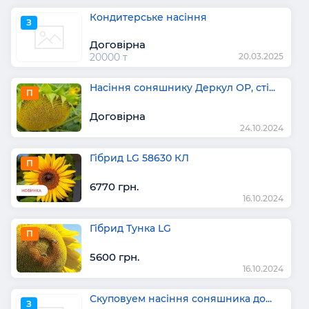
Кондитерське насіння
З
Договірна
20000 т
20.03.2025
Насіння соняшнику Деркул ОР, сті...
П
Договірна
24.10.2024
Гібрид LG 58630 КЛ
П
6770 грн.
16.10.2024
Гібрид Тунка LG
П
5600 грн.
16.10.2024
Скуповуем насіння соняшника до...
З