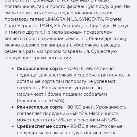
поставщиков, так и просто фасованную продукцию. Вы
сможете купить семена подсолнечника у таких
производителей: LIMAGRAIN LG, SYNGENTA, Pioneer,
Сады Украины, РАЙЗ, Юг Агролидер, Доу Сидс, Нертус
и многих других. Не мало важным показателем
является срок созревания семян, т.к. благодаря этому
можно заранее спланировать уборочную, высадив
семена с разным сроком созревания. Существую
следующие сроки вегетации:
Скороспелые сорта
– 70-90 дней. Отлично
подойдут для восточных и северных регионов, т.к.
остальные сорта там попросту не успевают
созревать. К сожалению, уступают по
масличности более поздним собратьям
(масличность 41-52%);
Раннеспелые сорта
– 80-100 дней. Урожайность
составляет порядка 2,5 -3,8 т/га. Масличность
может достигать 55%, но в основном 48-52%;
Среднеспелые сорта
– 90-130 дней. Это самые
популярные и самые продуктивные семена.