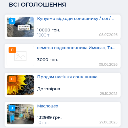
ВСІ ОГОЛОШЕННЯ
Купуємо відходи соняшнику / сої / ...
З
10000 грн.
1000 т
05.07.2026
семена подсолнечника Имисан, Та...
П
3000 грн.
09.06.2026
Продам насіння соняшника
П
Договірна
29.10.2025
Маслоцех
З
132999 грн.
10 шт.
27.06.2025