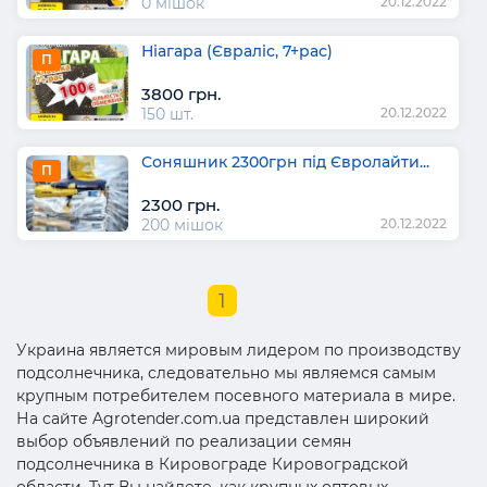
0 мішок
20.12.2022
Ніагара (Євраліс, 7+рас)
П
3800 грн.
150 шт.
20.12.2022
Соняшник 2300грн під Євролайти...
П
2300 грн.
200 мішок
20.12.2022
1
Украина является мировым лидером по производству
подсолнечника, следовательно мы являемся самым
крупным потребителем посевного материала в мире.
На сайте Agrotender.com.ua представлен широкий
выбор объявлений по реализации семян
подсолнечника в Кировограде Кировоградской
области. Тут Вы найдете, как крупных оптовых