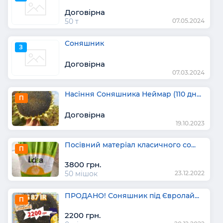
Договірна
50 т
07.05.2024
Соняшник
З
Договірна
07.03.2024
Насіння Соняшника Неймар (110 дн...
П
Договірна
19.10.2023
Посівний матеріал класичного со...
П
3800 грн.
50 мішок
23.12.2022
ПРОДАНО! Соняшник під Євролай...
П
2200 грн.