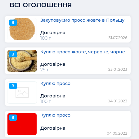
ВСІ ОГОЛОШЕННЯ
Закуповуємо просо жовте в Польщу
З
Договірна
100 т
31.07.2026
Куплю просо жовте, червоне, чорне
З
Договірна
25 т
23.01.2023
Куплю просо
З
Договірна
100 т
04.01.2023
Куплю просо
З
Договірна
04.09.2022