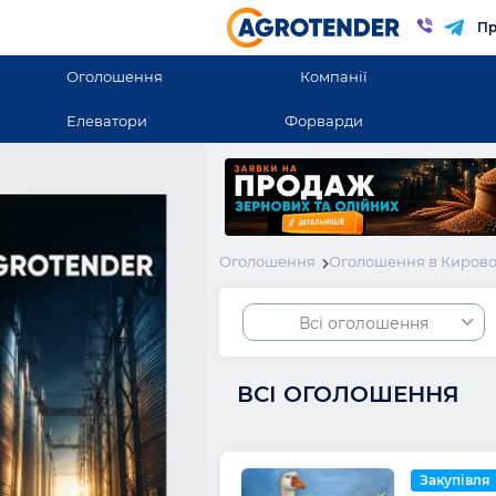
Пр
Оголошення
Компанії
Елеватори
Форварди
Оголошення
Оголошення в Кирово
Всі оголошення
ВСІ ОГОЛОШЕННЯ
Закупівля