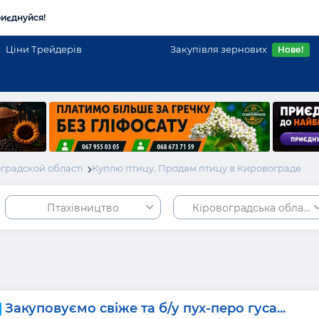
иєднуйся!
Ціни Трейдерів
Закупівля зернових
Нове!
градской області
Куплю птицу, Продам птицу в Кировограде
Птахівництво
Кіровоградська област
Закуповуємо свіже та б/у пух-перо гуса...