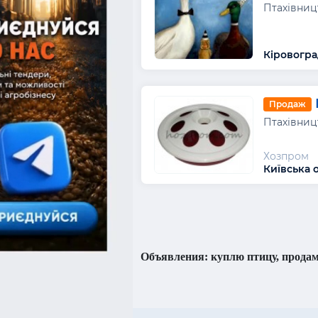
Птахівниц
Кіровогра
Продаж
Птахівниц
Хозпром
Київська 
Объявления: куплю птицу, продам