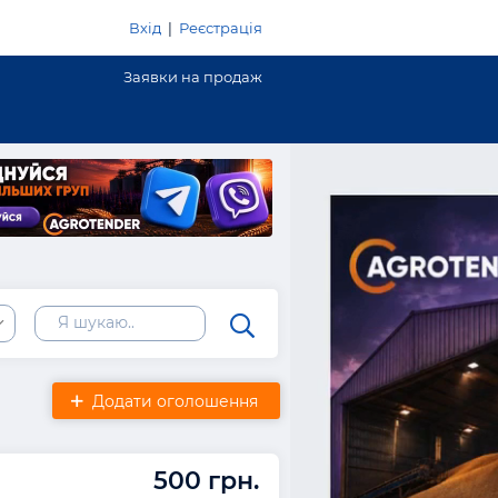
Вхід
|
Реєстрація
Заявки на продаж
ь
Додати оголошення
500 грн.