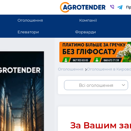
Пр
Оголошення
Компанії
Елеватори
Форварди
Оголошення
Оголошення в Кирово
Всі оголошення
За Вашим за