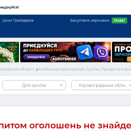
иєднуйся!
Ціни Трейдерів
Закупівля зернових
Нове!
градской області
Комбикорм для кролей: Куплю, Продам в Кир
Для кролів
Кіровоградська област
питом оголошень не знайд