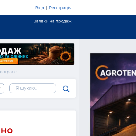
Вхід
|
Реєстрація
Заявки на продаж
овограде
ь
ено