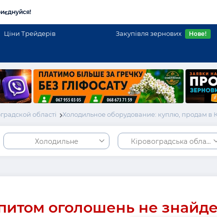
иєднуйся!
Ціни Трейдерів
Закупівля зернових
Нове!
градской області
Холодильное оборудование: куплю, продам в 
Холодильне
Кіровоградська област
питом оголошень не знайд