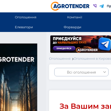
Пр
Оголошення
Компанії
Елеватори
Форварди
Оголошення
Оголошення в Кирово
Всі оголошення
За Вашим за