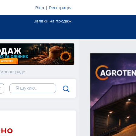
Вхід
|
Реєстрація
Заявки на продаж
Кировограде
ь
ено