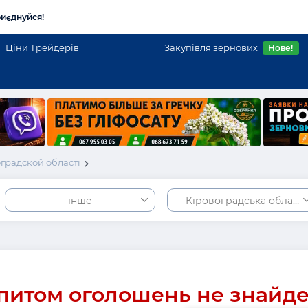
иєднуйся!
Ціни Трейдерів
Закупівля зернових
Нове!
градской області
інше
Кіровоградська област
питом оголошень не знайд