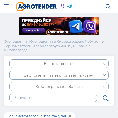
Оголошення
Оголошення в Кировоградской області
Зернометатели и зернопогрузчики бу и новые в
Кировограде
Всі оголошення
Зернометачі та зернонавантажувачі
Кіровоградська область
Зернометачі та зернонавантажувачі