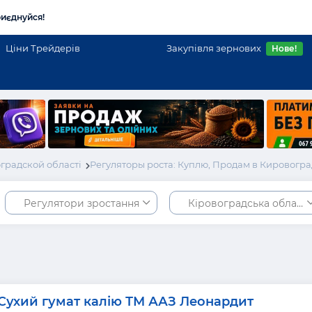
иєднуйся!
Ціни Трейдерів
Закупівля зернових
Нове!
градской області
Регуляторы роста: Куплю, Продам в Кировогр
Регулятори зростання
Кіровоградська област
Сухий гумат калію ТМ ААЗ Леонардит