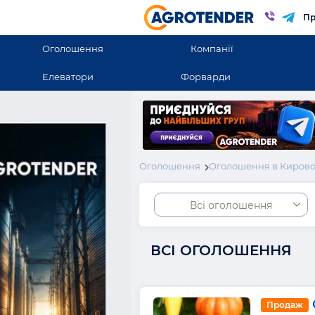
Пр
Оголошення
Компанії
Елеватори
Форварди
Оголошення
Оголошення в Кирово
Всі оголошення
ВСІ ОГОЛОШЕННЯ
Продаж