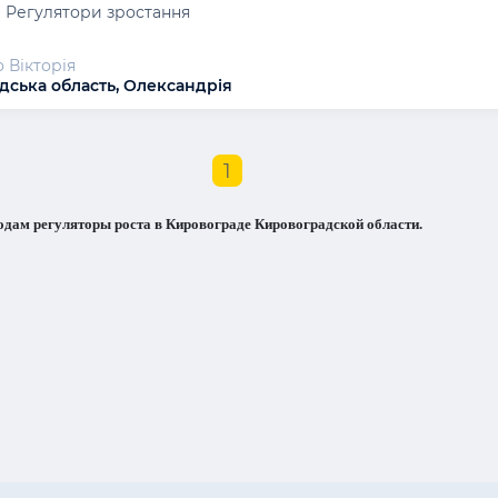
 Регулятори зростання
 Вікторія
дська область, Олександрія
1
одам регуляторы роста в Кировограде Кировоградской области.