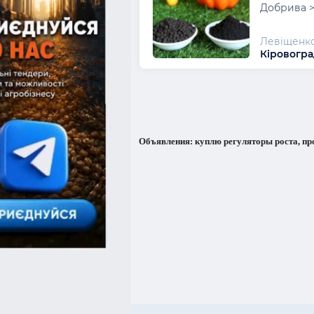
Добрива >
Левіщенко
Кіровогра
Объявления: куплю регуляторы роста, пр