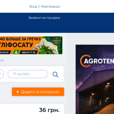
Вхід
|
Реєстрація
Заявки на продаж
аде
ь
Додати оголошення
36 грн.