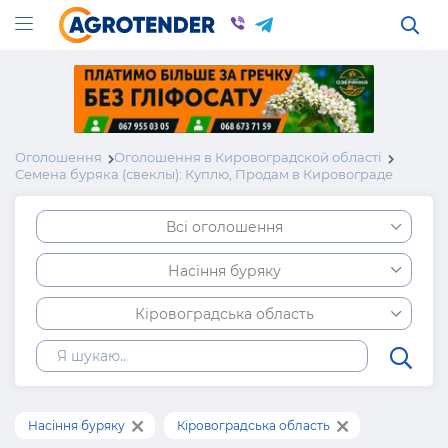
Оголошення
Оголошення в Кировоградской області
Семена буряка (свеклы): Куплю, Продам в Кировограде
Всі оголошення
Насіння буряку
Кіровоградська область
Насіння буряку
Кіровоградська область