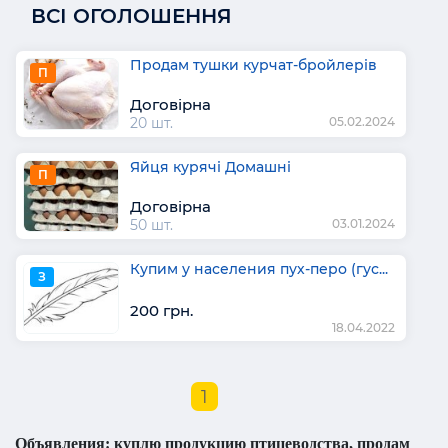
ВСІ ОГОЛОШЕННЯ
Продам тушки курчат-бройлерів
П
Договірна
20 шт.
05.02.2024
Яйця курячі Домашні
П
Договірна
50 шт.
03.01.2024
Купим у населения пух-перо (гус...
З
200 грн.
18.04.2022
1
Объявления: куплю продукцию птицеводства, продам