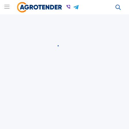
Оголошення
Оголошення в Одесской області
Продукция птицеводства: Куплю, Продам в Одессе
Всі оголошення
Продукція птахівництва
Одеська область
Продукція птахівництва
Одеська область