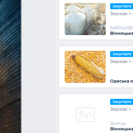
Закупівля
Зернові >
БАРИШІВ
Вінницька
Закупівля
Зернові >
Одеська о
Закупівля
Зернові >
Виктор
Вінницька