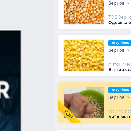
Зернові >
ТОВ Зерно
Одеська о
Закупівля
Зернові >
Антон Ме
Вінницька
Закупівля
Зернові >
ТОВ "АГР
ТОП
Київська о