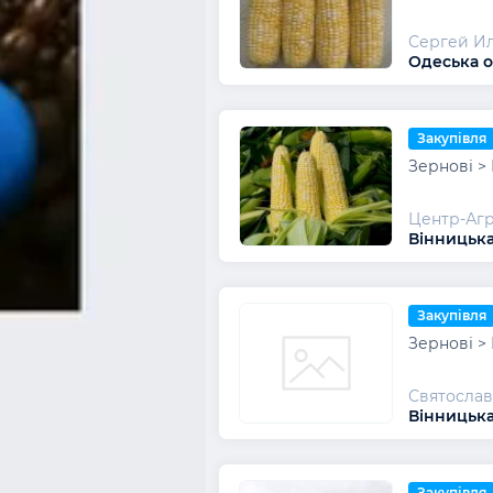
Сергей И
Одеська о
Закупівля
Зернові >
Центр-Аг
Вінницька
Закупівля
Зернові >
Святослав
Вінницька
Закупівля