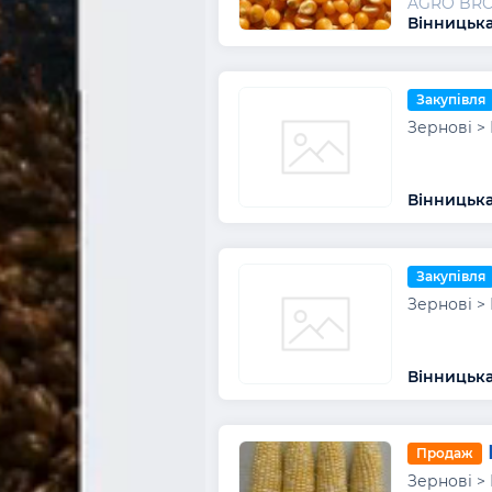
AGRO BR
Вінницька
Закупівля
Зернові >
Вінницька
Закупівля
Зернові >
Вінницька
Продаж
Зернові >