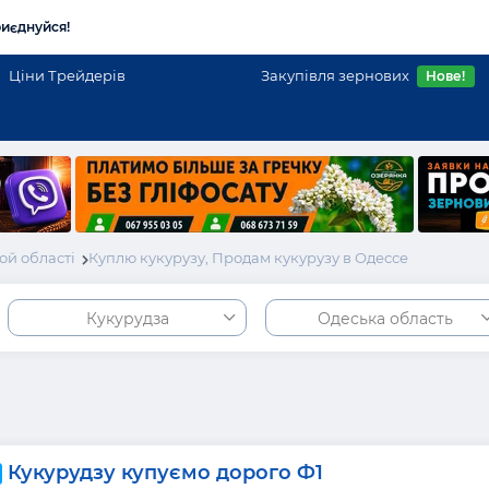
иєднуйся!
Ціни Трейдерів
Закупівля зернових
Нове!
ой області
Куплю кукурузу, Продам кукурузу в Одессе
Кукурудза
Одеська область
Кукурудзу купуємо дорого Ф1