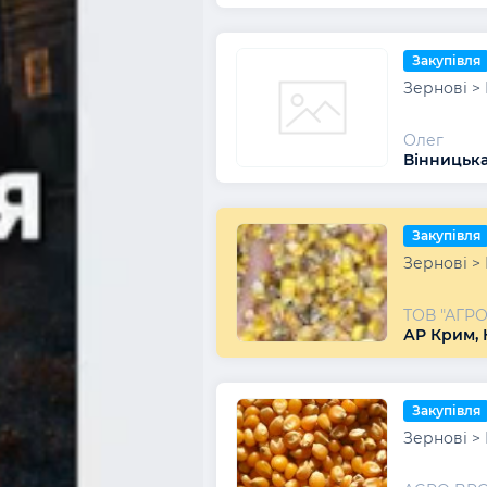
Закупівля
Зернові >
Олег
Вінницька 
Закупівля
Зернові >
ТОВ "АГР
АР Крим, 
Закупівля
Зернові >