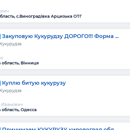
ллич
бласть, с.Виноградівка Арцизька ОТГ
Закуповую Кукурудзу ДОРОГО!!! Форма ...
 Кукурудза
ро
 область, Вінниця
Куплю битую кукурузу
 Кукурудза
 Иванович
 область, Одесса
Принимаем КУКУРУЗУ кировоград обл