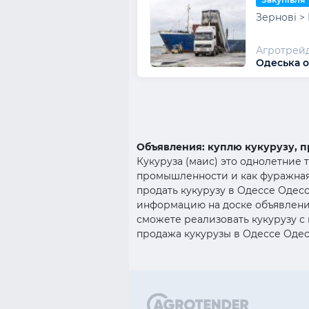
Зернові >
Агротрей
Одеська о
Объявления: куплю кукурузу, 
Кукуруза (маис) это однолетние 
промышленности и как фуражная 
продать кукурузу в Одессе Одес
информацию на доске объявлени
сможете реализовать кукурузу с 
продажа кукурузы в Одессе Оде