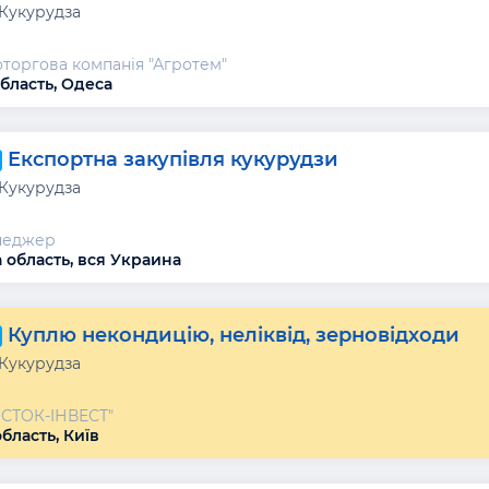
 Кукурудза
торгова компанія "Агротем"
бласть, Одеса
Експортна закупівля кукурудзи
 Кукурудза
неджер
 область, вся Украина
Куплю некондицію, неліквід, зерновідходи
 Кукурудза
ОСТОК-ІНВЕСТ"
бласть, Київ