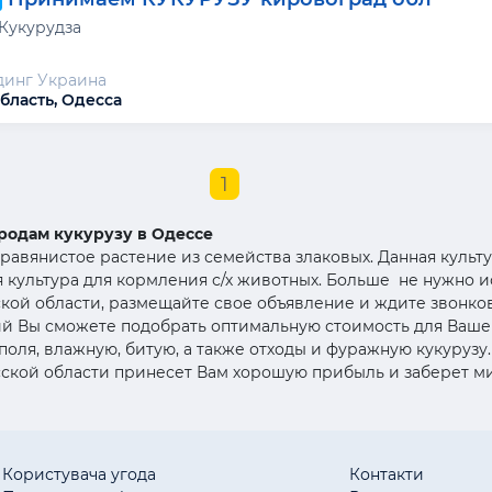
 Кукурудза
динг Украина
бласть, Одесса
1
продам кукурузу в Одессе
травянистое растение из семейства злаковых. Данная куль
культура для кормления с/х животных. Больше
не нужно и
ской области, размещайте свое объявление и ждите звонков
й Вы сможете подобрать оптимальную стоимость для Ваше
поля, влажную, битую, а также отходы и фуражную кукурузу
сской области принесет Вам хорошую прибыль и заберет 
Користувача угода
Контакти