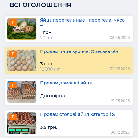
ВСІ ОГОЛОШЕННЯ
Яйца перепелиные - перепела, мясо
П
...
1 грн.
20 шт.
02.06.2026
Продам яйце куряче, Одеська обл.
П
3 грн.
10000 шт.
30.05.2026
Продам домашні яйця
П
Договірна
21.05.2026
Продам столові яйця категорії S
П
3.5 грн.
30.12.2025