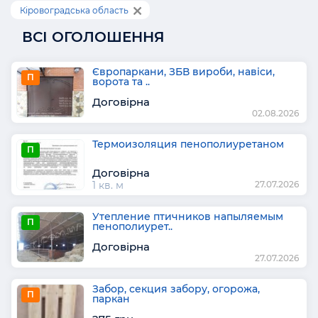
Кіровоградська область
ВСІ ОГОЛОШЕННЯ
Європаркани, ЗБВ вироби, навіси,
П
ворота та ..
Договірна
02.08.2026
Термоизоляция пенополиуретаном
П
Договірна
1 кв. м
27.07.2026
Утепление птичников напыляемым
П
пенополиурет..
Договірна
27.07.2026
Забор, секция забору, огорожа,
П
паркан