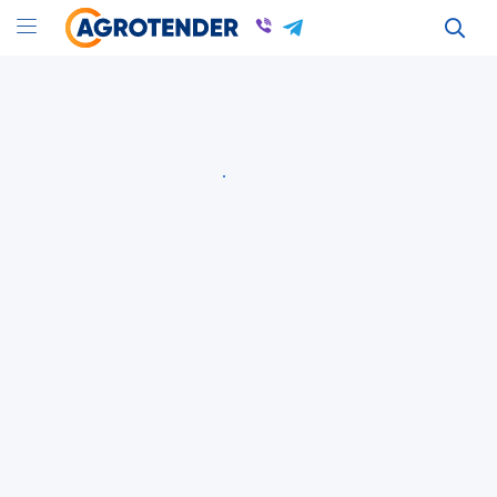
Оголошення
Оголошення в Полтавской області
Услуги по строительству в Полтаве
Всі оголошення
Послуги з будівництва АПК
Полтавська область
Послуги з будівництва АПК
Полтавська область