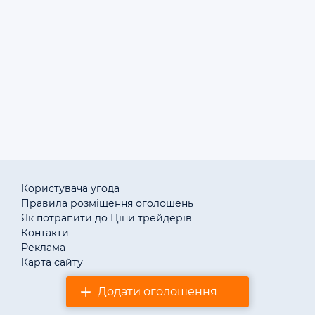
Договірна
П
Продам пальники на пелетах, трісках, лушпин..
25.07.2026
1
Объявления: услуги по строительству в Полтаве
Полтавской области
Користувача угода
Правила розміщення оголошень
Як потрапити до Ціни трейдерів
Контакти
Реклама
Карта сайту
Додати оголошення
© «АгротендерTM» 2011–2026