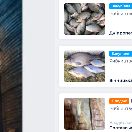
Закупівля
Рибництво
Дніпропет
Закупівля
Рибництво
Вінницька
Продаж
Рибництво
Владисла
Полтавськ