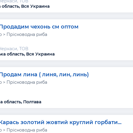
Черкаси, ТОВ
 область, Вся Украина
Продадим чехонь см оптом
 > Прісноводна риба
Черкаси, ТОВ
ка область, Вся Украина
Продам лина ( линя, лин, линь)
 > Прісноводна риба
а область, Полтава
Карась золотий жовтий круглий горбати...
 > Прісноводна риба