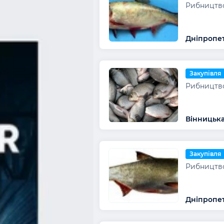
Рибництво
Дніпропет
Закупівля
Рибництво
Вінницька
Закупівля
Рибництво
Дніпропет