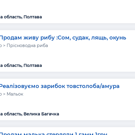
а область, Полтава
Продам живу рибу :Сом, судак, лящь, окунь
 > Прісноводна риба
а область, Полтава
Реалізовуємо зарибок товстолоба/амура
 > Мальок
а область, Велика Багачка
Продам малька стерляди 1 гамм 1грн