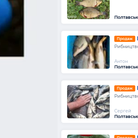
Полтавськ
Продаж
Рибництво
Антон
Полтавськ
Продаж
Рибництво
Сергей
Полтавськ
Продаж