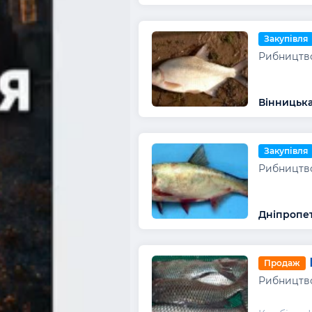
Закупівля
Рибництво
Вінницька
Закупівля
Рибництво
Дніпропет
Продаж
Рибництво