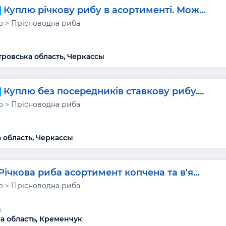
Куплю річкову рибу в асортименті. Мож...
 > Прісноводна риба
ровська область, Черкассы
Куплю без посередників ставкову рибу....
 > Прісноводна риба
 область, Черкассы
Річкова риба асортимент копчена та в'я...
 > Прісноводна риба
в
а область, Кременчук