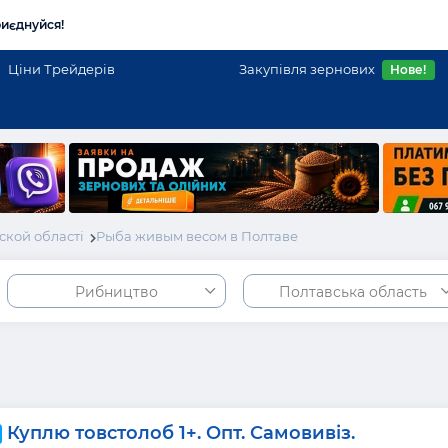
иєднуйся!
Ціни Трейдерів
Закупівля зернових
Нове!
ской області
Рыба живым весом в Полтаве
Рибництво
Полтавська область
Куплю товстолоб 1+. Опт. Самовивіз.