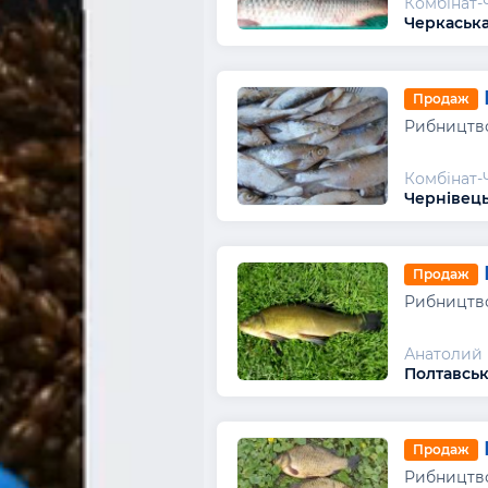
Комбінат-
Черкаська
Продаж
Рибництво
Комбінат-
Чернівець
Продаж
Рибництво
Анатолий
Полтавськ
Продаж
Рибництво