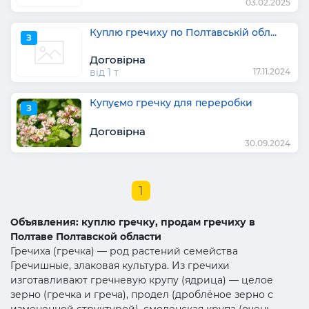
03.02.2025
Куплю гречиху по Полтавській обл...
З
Договірна
від 1 т
17.11.2024
Купуємо гречку для переробки
З
Договірна
30.09.2024
1
Объявления: куплю гречку, продам гречиху в
Полтаве Полтавской области
Гречиха (гречка) — род растений семейства
Гречишные, злаковая культура. Из гречихи
изготавливают гречневую крупу (ядрица) — целое
зерно (гречка и греча), продел (дроблёное зерно с
измененной структурой), смоленская крупа (очень