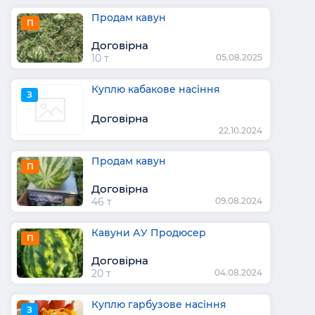
Продам кавун
П
Договірна
10 т
05.08.2025
Куплю кабакове насіння
З
Договірна
22.10.2024
Продам кавун
П
Договірна
46 т
09.08.2024
Кавуни АУ Продюсер
П
Договірна
20 т
04.08.2024
Куплю гарбузове насіння
З