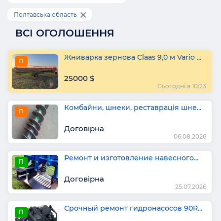
Полтавська область
ВСІ ОГОЛОШЕННЯ
Жниварка зернова Claas 9,0 м Vario ...
П
25000 $
Сьогодні в 10:23
Комбайни, шнеки, реставрація шне...
П
Договірна
06.08.2026
Ремонт и изготовление навесного...
П
Договірна
25.07.2026
Срочный ремонт гидронасосов 90R...
П