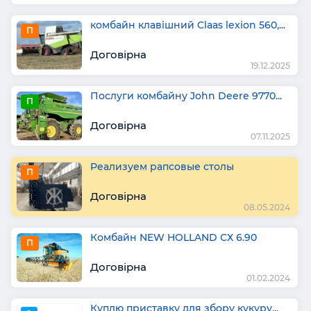
комбайн клавішний Claas lexion 560,...
П
Договірна
19.12.2025
Послуги комбайну John Deere 9770...
П
Договірна
07.11.2025
Реализуем рапсовые столы
П
Договірна
08.05.2024
Комбайн NEW HOLLAND СХ 6.90
П
Договірна
01.02.2024
Куплю приставку для збору кукуру...