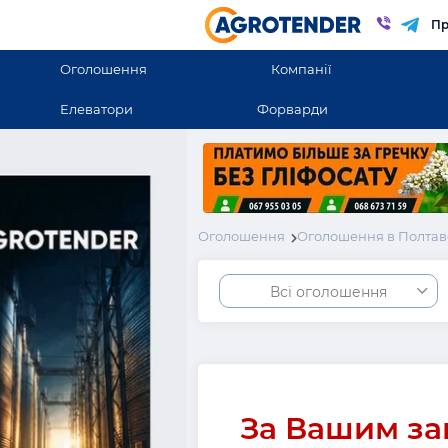
Пр
Оголошення
Компанії
Елеватори
Форварди
Оголошення
Оголошення в Полтав
Всі оголошення
За Вашим за