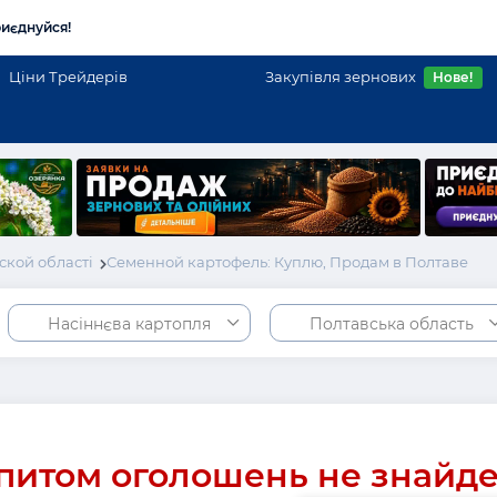
иєднуйся!
Ціни Трейдерів
Закупівля зернових
Нове!
ской області
Семенной картофель: Куплю, Продам в Полтаве
Насіннєва картопля
Полтавська область
питом оголошень не знайд