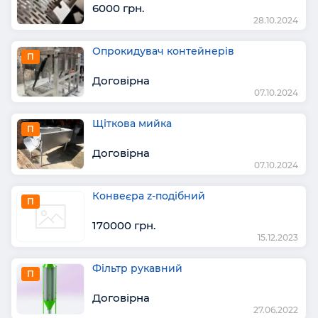
6000 грн.
28.10.2024
Опрокидувач контейнерів
П
Договірна
07.10.2024
Щіткова мийка
П
Договірна
07.10.2024
Конвеєра z-подібний
П
170000 грн.
15.12.2023
Фільтр рукавний
П
Договірна
27.06.2022