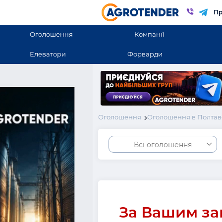
Пр
Оголошення
Компанії
Елеватори
Форварди
Оголошення
Оголошення в Полтав
Всі оголошення
За Вашим за