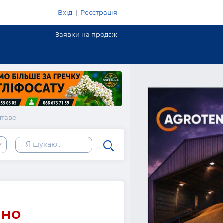
Вхід
|
Реєстрація
Заявки на продаж
лтаве
ено