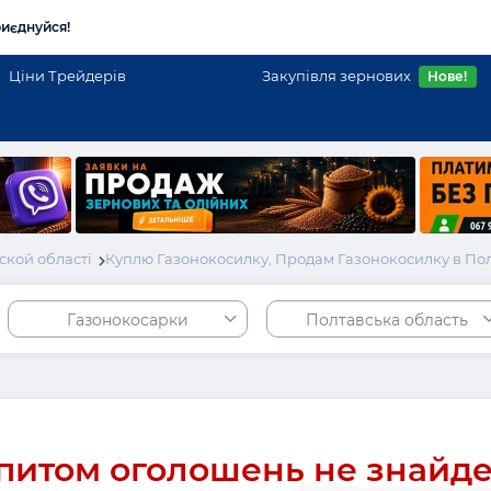
иєднуйся!
Ціни Трейдерів
Закупівля зернових
Нове!
ской області
Куплю Газонокосилку, Продам Газонокосилку в По
Газонокосарки
Полтавська область
питом оголошень не знайд