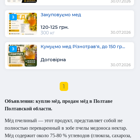
30.07.2026
Закуповуємо мед
З
120-125 грн.
300 кг
30.07.2026
Кумуємо мед Різнотрав'я, до 150 гр...
З
Договірна
30.07.2026
1
Объявления: куплю мёд, продам мёд в Полтаве
Полтавской области.
Мёд пчелиный — этот продукт, представляет собой не
полностью переваренный в зобе пчелы медоноса нектар.
Мёд содержит около 75-80 % углеводов (глюкоза, сахароза,