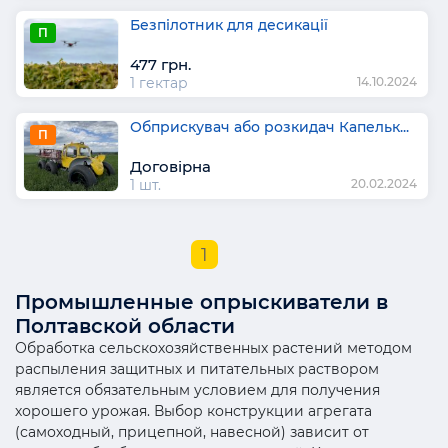
Безпілотник для десикації
П
477 грн.
1 гектар
14.10.2024
Обприскувач або розкидач Капельк...
П
Договірна
1 шт.
20.02.2024
1
Промышленные опрыскиватели в
Полтавской области
Обработка сельскохозяйственных растений методом
распыления защитных и питательных раствором
является обязательным условием для получения
хорошего урожая. Выбор конструкции агрегата
(самоходный, прицепной, навесной) зависит от