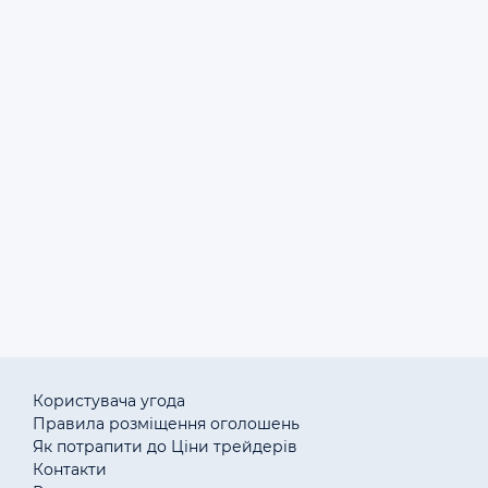
1500 грн.
13.02.2022
Продам бджолопакети та бджолосім
П
Договірна
12.02.2022
1
Объявления: куплю пчел, продам пчел в Полтаве
Полтавской области.
Користувача угода
Правила розміщення оголошень
Як потрапити до Ціни трейдерів
Контакти