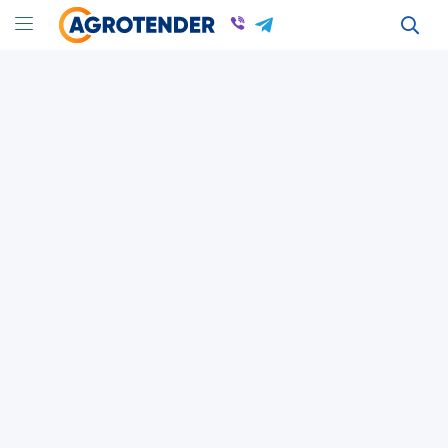
Оголошення
Оголошення в Полтавской області
Куплю пчел, Продам пчел в Полтаве
Всі оголошення
Бджільництво
Полтавська область
Бджільництво
Полтавська область