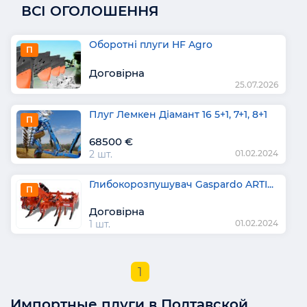
ВСІ ОГОЛОШЕННЯ
Оборотні плуги HF Agro
П
Договірна
25.07.2026
Плуг Лемкен Діамант 16 5+1, 7+1, 8+1
П
68500 €
2 шт.
01.02.2024
Глибокорозпушувач Gaspardo ARTI...
П
Договірна
1 шт.
01.02.2024
1
Импортные плуги в Полтавской