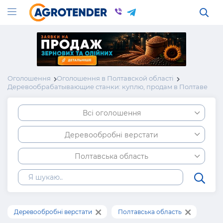
Оголошення
Оголошення в Полтавской області
Деревообрабатывающие станки: куплю, продам в Полтаве
Всі оголошення
Деревообробні верстати
Полтавська область
Деревообробні верстати
Полтавська область