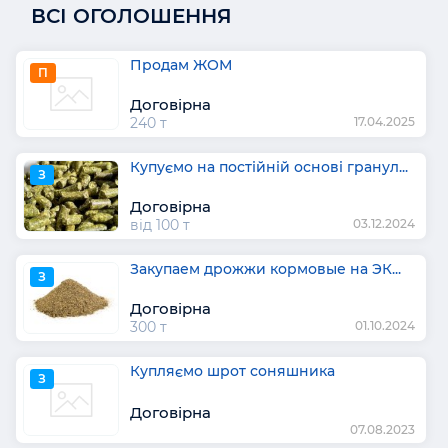
ВСІ ОГОЛОШЕННЯ
Продам ЖОМ
П
Договірна
240 т
17.04.2025
Купуємо на постійній основі гранул...
З
Договірна
від 100 т
03.12.2024
Закупаем дрожжи кормовые на ЭК...
З
Договірна
300 т
01.10.2024
Купляємо шрот соняшника
З
Договірна
07.08.2023