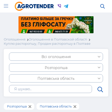
Оголошення
Оголошення в Полтавской області
Куплю расторопшу, Продам расторопшу в Полтаве
Всі оголошення
Розторопша
Полтавська область
Розторопша
Полтавська область