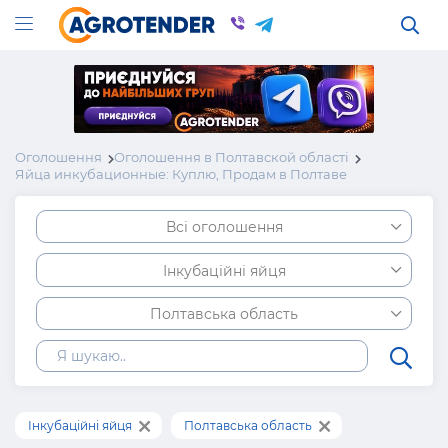
Оголошення
Оголошення в Полтавской області
Яйца инкубационные: Куплю, Продам в Полтаве
Всі оголошення
Інкубаційні яйця
Полтавська область
Інкубаційні яйця
Полтавська область