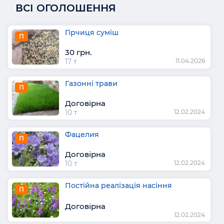
ВСІ ОГОЛОШЕННЯ
Гірчиця суміш
П
30 грн.
17 т
11.04.2026
Газонні трави
П
Договірна
10 т
12.02.2024
Фацелия
П
Договірна
10 т
12.02.2024
Постійна реалізація насіння
П
Договірна
12.02.2024