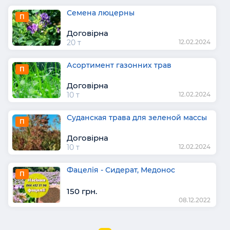
Семена люцерны
П
Договірна
20 т
12.02.2024
Асортимент газонних трав
П
Договірна
10 т
12.02.2024
Суданская трава для зеленой массы
П
Договірна
10 т
12.02.2024
Фацелія - Сидерат, Медонос
П
150 грн.
08.12.2022