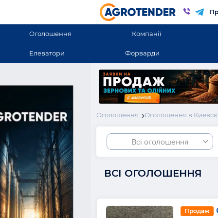
Пр
Оголошення
Компанії
Елеватори
Форварди
Оголошення
Оголошення в Киевск
Всі оголошення
ВСІ ОГОЛОШЕННЯ
Продаж