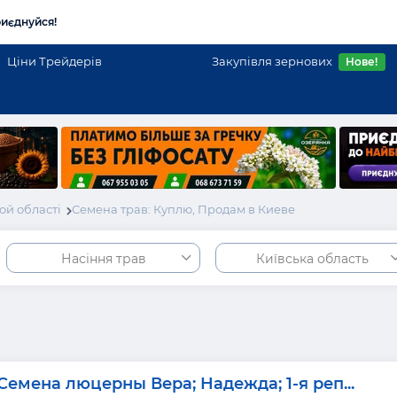
иєднуйся!
Ціни Трейдерів
Закупівля зернових
Нове!
ой області
Семена трав: Куплю, Продам в Киеве
Насіння трав
Київська область
Семена люцерны Вера; Надежда; 1-я реп...