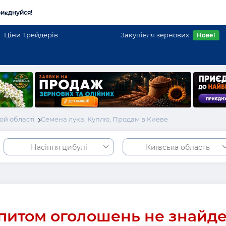
иєднуйся!
Ціни Трейдерів
Закупівля зернових
Нове!
ой області
Семена лука: Куплю, Продам в Киеве
Насіння цибулі
Київська область
питом оголошень не знайд