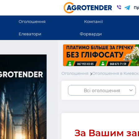
Пр
Оголошення
Компанії
Елеватори
Форварди
Оголошення
Оголошення в Киевск
Всі оголошення
За Вашим за