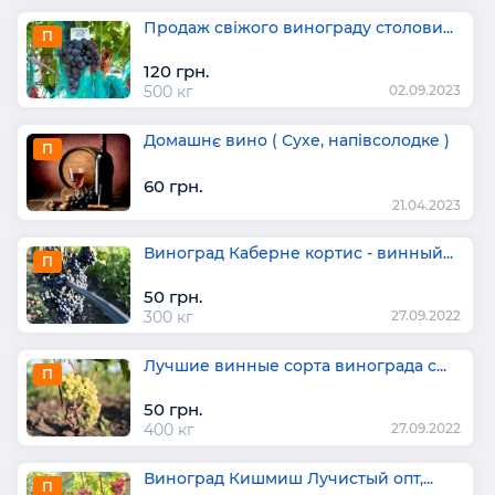
Продаж свіжого винограду столови...
П
120 грн.
500 кг
02.09.2023
Домашнє вино ( Сухе, напівсолодке )
П
60 грн.
21.04.2023
Виноград Каберне кортис - винный...
П
50 грн.
300 кг
27.09.2022
Лучшие винные сорта винограда с...
П
50 грн.
400 кг
27.09.2022
Виноград Кишмиш Лучистый опт,...
П