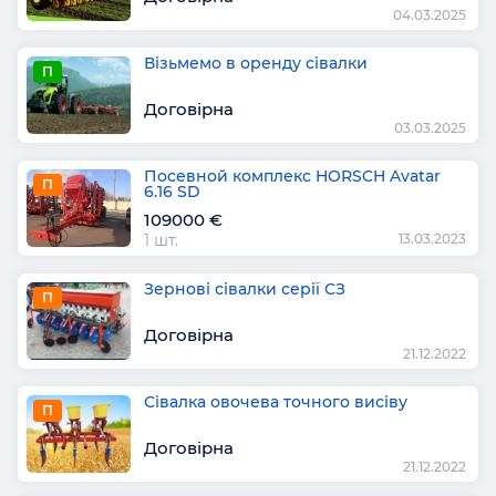
04.03.2025
Візьмемо в оренду сівалки
П
Договірна
03.03.2025
Посевной комплекс HORSCH Avatar
П
6.16 SD
109000 €
1 шт.
13.03.2023
Зернові сівалки серії СЗ
П
Договірна
21.12.2022
Сівалка овочева точного висіву
П
Договірна
21.12.2022