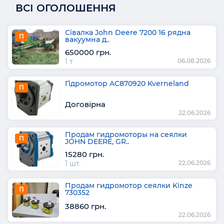
ВСІ ОГОЛОШЕННЯ
Сівалка John Deere 7200 16 рядна
П
вакуумна д..
650000 грн.
1 т
06.08.2026
Гідромотор AC870920 Kverneland
П
Договірна
22.06.2026
Продам гидромоторы на сеялки
П
JOHN DEERE, GR..
15280 грн.
1 шт.
22.06.2026
Продам гидромотор сеялки Kinze
П
730352
38860 грн.
22.06.2026