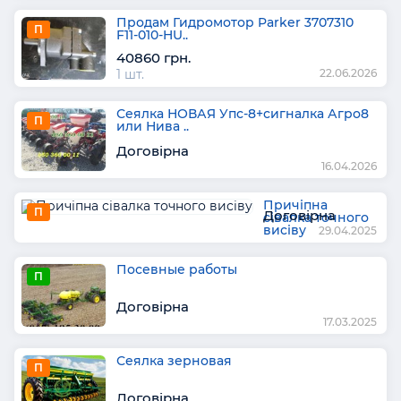
Продам Гидромотор Parker 3707310
П
F11-010-HU..
40860 грн.
1 шт.
22.06.2026
Сеялка НОВАЯ Упс-8+сигналка Агро8
П
или Нива ..
Договірна
16.04.2026
Причіпна
П
Договірна
сівалка точного
висіву
29.04.2025
Посевные работы
П
Договірна
17.03.2025
Сеялка зерновая
П
Договірна