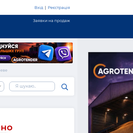
Вхід
|
Реєстрація
Заявки на продаж
иеве
ено