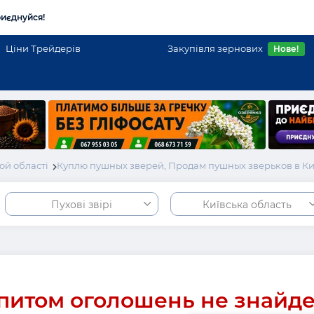
иєднуйся!
Ціни Трейдерів
Закупівля зернових
Нове!
ой області
Куплю пушных зверей, Продам пушных зверьков в К
Пухові звірі
Київська область
питом оголошень не знайд