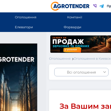
Пр
Оголошення
Компанії
Елеватори
Форварди
Оголошення
Оголошення в Киевск
Всі оголошення
За Вашим за