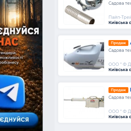
Садова те
Пайп-Тре
Київська 
Продаж
Садова те
ООО " Ф 
Київська 
Продаж
Садова те
ООО " Ф 
Київська 