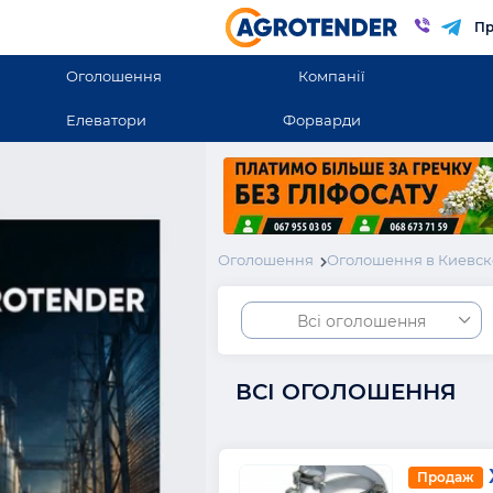
Пр
Оголошення
Компанії
Елеватори
Форварди
Оголошення
Оголошення в Киевск
Всі оголошення
ВСІ ОГОЛОШЕННЯ
Продаж