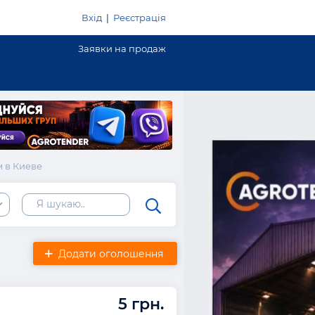
Вхід
|
Реєстрація
Заявки на продаж
 в Киеве
Додати оголошення
5 грн.