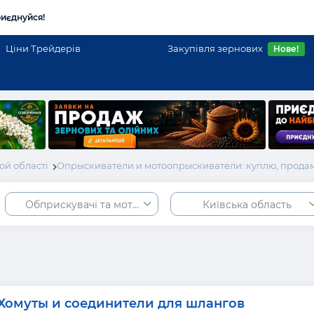
иєднуйся!
Ціни Трейдерів
Закупівля зернових
Нове!
ой області
Опрыскиватели и мотоопрыскиватели: куплю, продам
Обприскувачі та мотообприскувачі
Київська область
Хомуты и соединители для шлангов