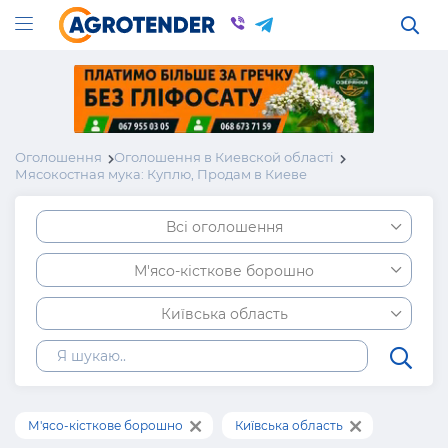
Оголошення
Оголошення в Киевской області
Мясокостная мука: Куплю, Продам в Киеве
Всі оголошення
М'ясо-кісткове борошно
Київська область
М'ясо-кісткове борошно
Київська область