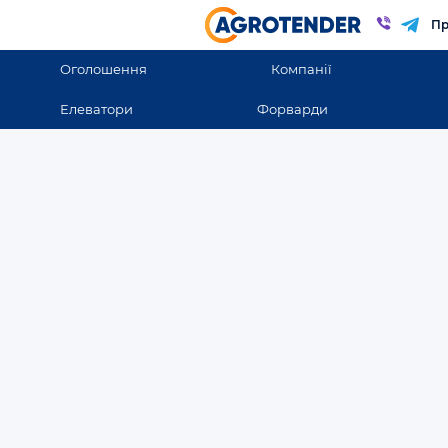
Пр
Оголошення
Компанії
Елеватори
Форварди
Оголошення
Оголошення в Киевск
Всі оголошення
ВСІ ОГОЛОШЕННЯ
Продаж