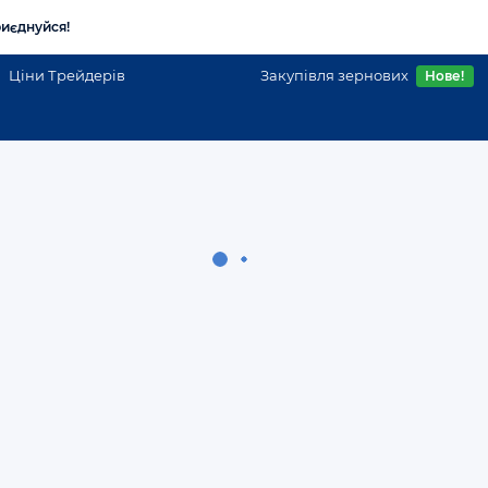
иєднуйся!
Ціни Трейдерів
Закупівля зернових
Нове!
ой області
Куплю чеснок, Продам чеснок в Киеве
Часник
Київська область
10 тонн ПРОДАМ ЧЕСНОК 2023 Любаша 5-7