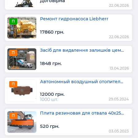
Договірна
22.06.2026
Ремонт гидронасоса Liebherr
П
17860 грн.
22.06.2026
Засіб для видалення залишків цем...
П
1848 грн.
13.04.2026
Автономный воздушный отопител...
П
12000 грн.
1000 шт.
29.05.2024
Плита резиновая для отвала 40х25...
П
520 грн.
03.05.2023