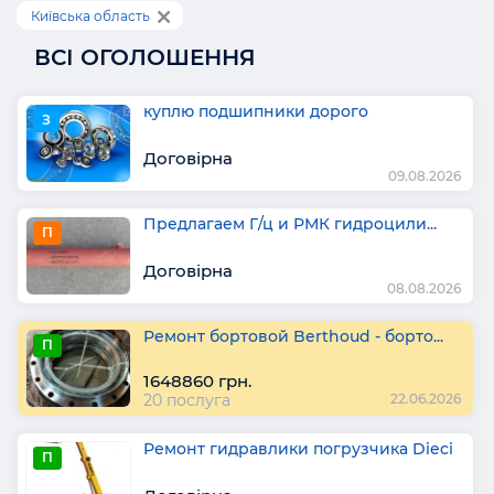
Київська область
ВСІ ОГОЛОШЕННЯ
куплю подшипники дорого
З
Договірна
09.08.2026
Предлагаем Г/ц и РМК гидроцили...
П
Договірна
08.08.2026
Ремонт бортовой Berthoud - борто...
П
1648860 грн.
20 послуга
22.06.2026
Ремонт гидравлики погрузчика Dieci
П